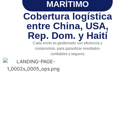
MARÍTIMO
Cobertura logística
entre China, USA,
Rep. Dom. y Haití
Cada envío es gestionado con eficiencia y
compromiso, para garantizar resultados
confiables y seguros
Tu carga
consolidada
desde
China, USA
y Rep. Dom.
con entrega
directa a
todo el país.