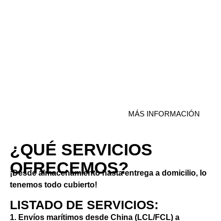
Envíe su carga a nuestros
almacenes y nosotros
gestionamos todo hasta
que llegue a sus manos.
Rastreo en tiempo real,
procesos rápidos y sin
intermediarios.
MÁS INFORMACIÓN
¿QUÉ SERVICIOS
OFRECEMOS?
¡Desde almacenamiento hasta entrega a domicilio, lo
tenemos todo cubierto!
LISTADO DE SERVICIOS:
1. Envíos marítimos desde China (LCL/FCL) a