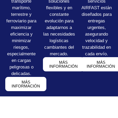
transporte
soluciones
servicios
marítimo,
flexibles y en
AIRFAST están
terrestre y
constante
diseñados para
ferroviario para
evolución para
entregas
maximizar
adaptarnos a
urgentes,
eficiencia y
las necesidades
asegurando
minimizar
logísticas
velocidad y
riesgos,
cambiantes del
trazabilidad en
especialmente
mercado.
cada envío.
en cargas
MÁS
MÁS
INFORMACIÓN
INFORMACIÓN
peligrosas o
delicadas.
MÁS
INFORMACIÓN