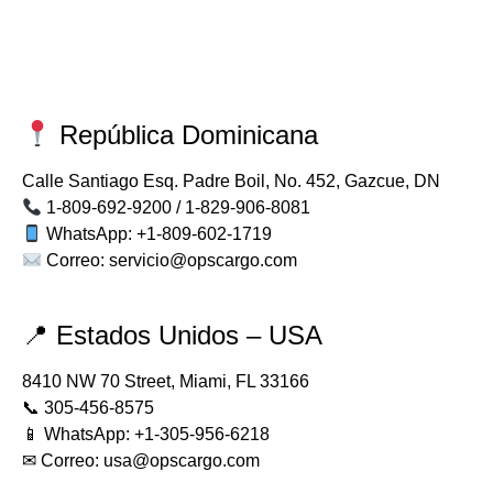
República Dominicana
Calle Santiago Esq. Padre Boil, No. 452, Gazcue, DN
1-809-692-9200
/ 1-829-906-8081
WhatsApp:
‪+1-8
09-602-1719
Correo:
servicio@opscargo.com
📍 Estados Unidos – USA
8410 NW 70 Street, Miami, FL 33166
📞
305-456-8575
📱 WhatsApp:
‪+1-305-956-6218‬
✉ Correo:
usa@opscargo.com