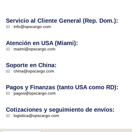
Servicio al Cliente General (Rep. Dom.):
📧 :
info@opscargo.com
Atención en USA (Miami):
📧 :
maimi@opscargo.com
Soporte en China:
📧 :
china@opscargo.com
Pagos y Finanzas (tanto USA como RD):
📧 :
pagos@opscargo.com
Cotizaciones y seguimiento de envíos:
📧 :
logistica@opscargo.com