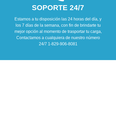
SOPORTE 24/7
Estamos a tu disposición las 24 horas del día, y
los 7 días de la semana, con fin de brindarte tu
mejor opción al momento de trasportar tu carga,
Contactamos a cualquiera de nuestro número
24/7 1-829-906-8081
China
Ops-[tu-código]
Xiaobo, 13335791505
Plataforma 8, Bluebird Cold
Storage, No. 280, North
Geshan Road, Dongyang,
Jinhua, Zhejiang 322100