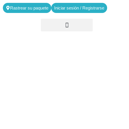
Rastrear su paquete
Iniciar sesión / Registrarse
SERVICIOS PARA
COURRIER,
STORAGE,
WAREHOUSING